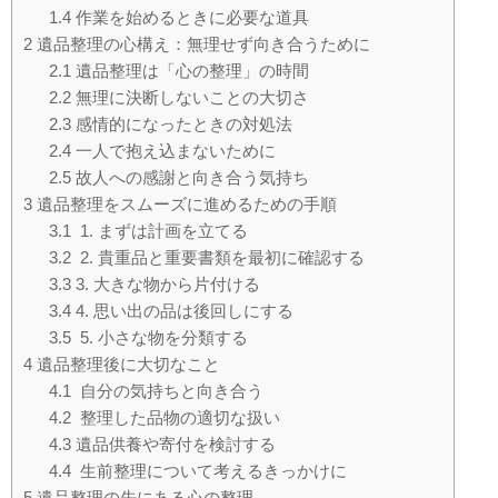
1.4
作業を始めるときに必要な道具
2
遺品整理の心構え：無理せず向き合うために
2.1
遺品整理は「心の整理」の時間
2.2
無理に決断しないことの大切さ
2.3
感情的になったときの対処法
2.4
一人で抱え込まないために
2.5
故人への感謝と向き合う気持ち
3
遺品整理をスムーズに進めるための手順
3.1
1. まずは計画を立てる
3.2
2. 貴重品と重要書類を最初に確認する
3.3
3. 大きな物から片付ける
3.4
4. 思い出の品は後回しにする
3.5
5. 小さな物を分類する
4
遺品整理後に大切なこと
4.1
自分の気持ちと向き合う
4.2
整理した品物の適切な扱い
4.3
遺品供養や寄付を検討する
4.4
生前整理について考えるきっかけに
5
遺品整理の先にある心の整理